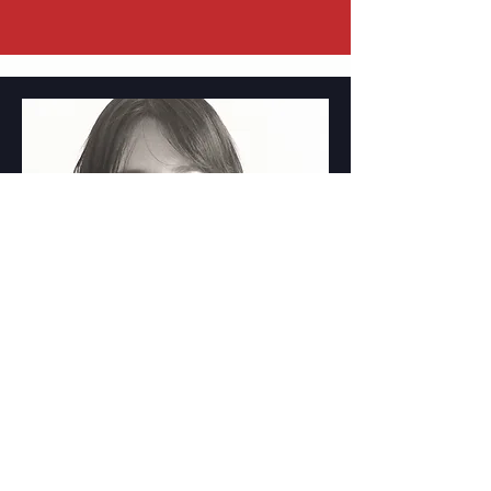
Clàudia Barberà
Graduada en Comunicació
Audiovisual a la Universitat Pompeu
Fabra i Post-grau en Direcció de
Fotografia a l’ESCAC. L’Any 2017 co-